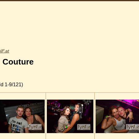
F.at
b Couture
d 1-9/121)