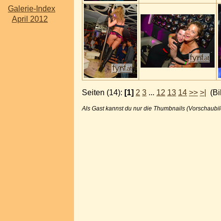
Galerie-Index
April 2012
Seiten (14):
[1]
2
3
...
12
13
14
>>
>|
(Bil
Als Gast kannst du nur die Thumbnails (Vorschaubil