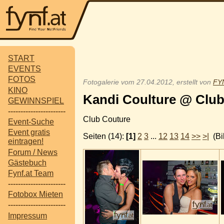
START
EVENTS
FOTOS
Fotogalerie vom 27.04.2012, erstellt von
FYN
KINO
Kandi Coulture @ Clu
GEWINNSPIEL
-----------------------
Club Couture
Event-Suche
Event gratis
Seiten (14):
[1]
2
3
...
12
13
14
>>
>|
(Bil
eintragen!
Forum / News
Gästebuch
Fynf.at Team
-----------------------
Fotobox Mieten
-----------------------
Impressum