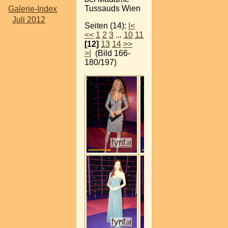
Tussauds Wien
Galerie-Index
Juli 2012
Seiten (14):
|<
<<
1
2
3
...
10
11
[12]
13
14
>>
>|
(Bild 166-
180/197)