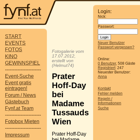
Login:
Nick:
Passwort:
START
EVENTS
Neuer Benutzer
Passwort vergessen?
FOTOS
Fotogalerie vom
KINO
17.07.2012,
Online:
erstellt von
GEWINNSPIEL
0 Benutzer
, 508 Gäste
(Helmut74)
Registriert
: 247
-----------------------
Neuester Benutzer:
Prater
Event-Suche
Anna
Event gratis
Hoff-Day
eintragen!
Kontakt
bei
Fehler melden
Forum / News
Regeln /
Gästebuch
Madame
Informationen
Fynf.at Team
Suche
Tussauds
-----------------------
Wien
Fotobox Mieten
-----------------------
Prater Hoff-Day
Impressum
bei Madame