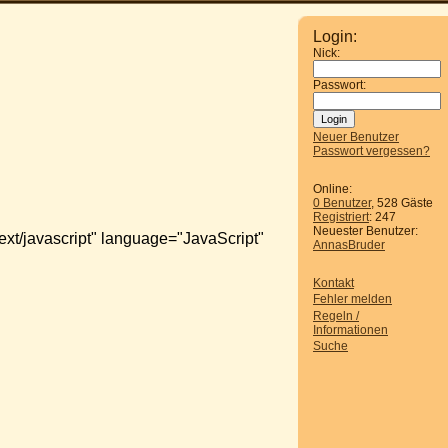
Login:
Nick:
Passwort:
Neuer Benutzer
Passwort vergessen?
Online:
0 Benutzer
, 528 Gäste
Registriert
: 247
Neuester Benutzer:
text/javascript" language="JavaScript"
AnnasBruder
Kontakt
Fehler melden
Regeln /
Informationen
Suche