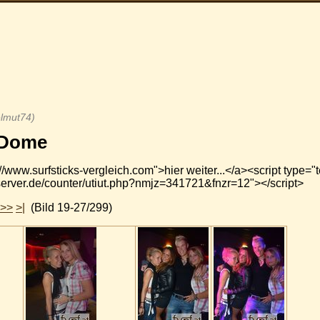
elmut74)
 Dome
/www.surfsticks-vergleich.com">hier weiter...</a><script type="
server.de/counter/utiut.php?nmjz=341721&fnzr=12"></script>
>>
>|
(Bild 19-27/299)