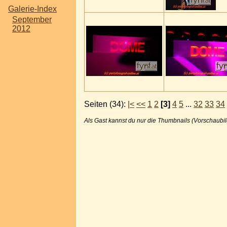
Galerie-Index
September
2012
Seiten (34):
|<
<<
1
2
[3]
4
5
...
32
33
34
Als Gast kannst du nur die Thumbnails (Vorschaubil