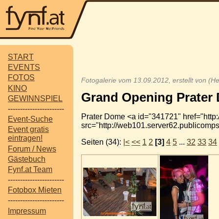
START
EVENTS
FOTOS
Fotogalerie vom 13.09.2012, erstellt von (H
KINO
Grand Opening Prater
GEWINNSPIEL
-----------------------
Prater Dome <a id="341721" href="http:/
Event-Suche
src="http://web101.server62.publicomp
Event gratis
eintragen!
Seiten (34):
|<
<<
1
2
[3]
4
5
...
32
33
34
Forum / News
Gästebuch
Fynf.at Team
-----------------------
Fotobox Mieten
-----------------------
Impressum