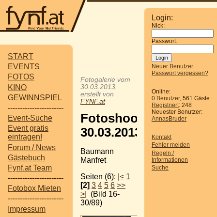
Login:
Nick:
Passwort:
START
EVENTS
Neuer Benutzer
Passwort vergessen?
FOTOS
Fotogalerie vom
KINO
30.03.2013,
Online:
erstellt von
GEWINNSPIEL
0 Benutzer
, 561 Gäste
FYNF.at
Registriert
: 248
-----------------------
Neuester Benutzer:
Fotoshooting
Event-Suche
AnnasBruder
Event gratis
30.03.2013
eintragen!
Kontakt
Fehler melden
Forum / News
Baumann
Regeln /
Gästebuch
Manfret
Informationen
Fynf.at Team
Suche
Seiten (6):
|<
1
-----------------------
[2]
3
4
5
6
>>
Fotobox Mieten
>|
(Bild 16-
-----------------------
30/89)
Impressum