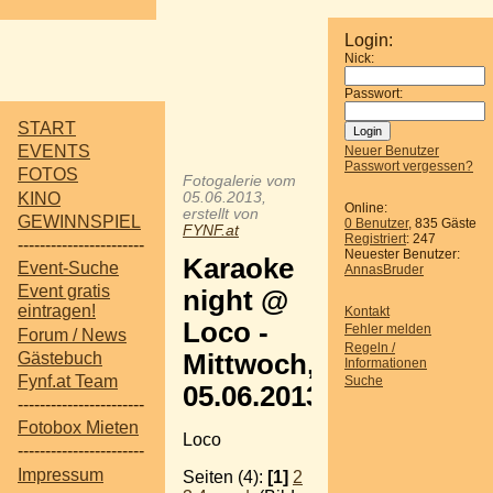
Login:
Nick:
Passwort:
START
EVENTS
Neuer Benutzer
Passwort vergessen?
FOTOS
Fotogalerie vom
KINO
05.06.2013,
Online:
erstellt von
GEWINNSPIEL
0 Benutzer
, 835 Gäste
FYNF.at
Registriert
: 247
-----------------------
Neuester Benutzer:
Karaoke
Event-Suche
AnnasBruder
Event gratis
night @
eintragen!
Kontakt
Loco -
Fehler melden
Forum / News
Regeln /
Gästebuch
Mittwoch,
Informationen
Fynf.at Team
Suche
05.06.2013
-----------------------
Fotobox Mieten
Loco
-----------------------
Impressum
Seiten (4):
[1]
2