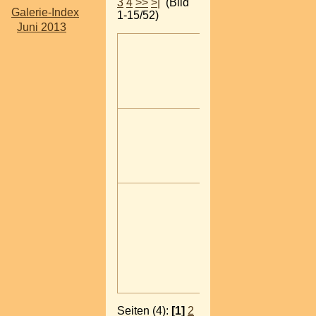
3
4
>>
>|
(Bild
Galerie-Index
1-15/52)
Juni 2013
Seiten (4):
[1]
2