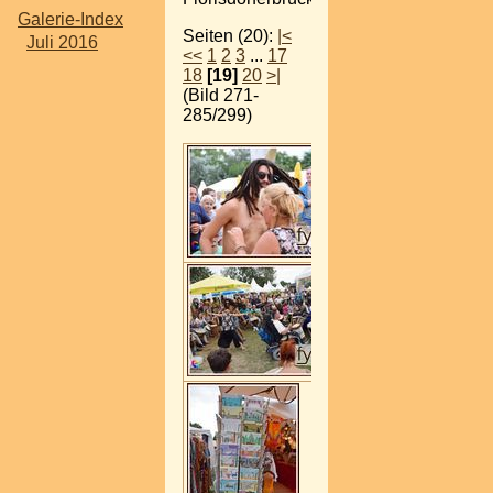
Galerie-Index
Seiten (20):
|<
Juli 2016
<<
1
2
3
...
17
18
[19]
20
>|
(Bild 271-
285/299)