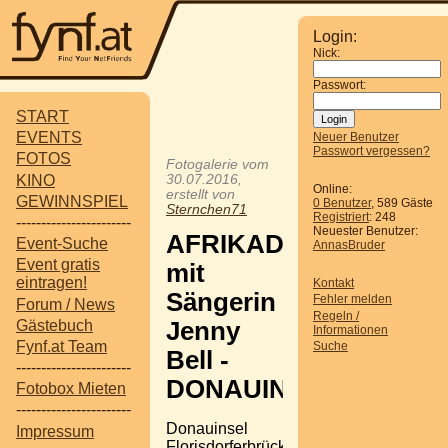
Login:
Nick:
Passwort:
START
EVENTS
Neuer Benutzer
Passwort vergessen?
FOTOS
Fotogalerie vom
KINO
30.07.2016,
Online:
erstellt von
GEWINNSPIEL
0 Benutzer
, 589 Gäste
Sternchen71
Registriert
: 248
-----------------------
Neuester Benutzer:
AFRIKADORF
Event-Suche
AnnasBruder
Event gratis
mit
eintragen!
Kontakt
Sängerin
Fehler melden
Forum / News
Regeln /
Gästebuch
Jenny
Informationen
Fynf.at Team
Suche
Bell -
-----------------------
DONAUINSEL
Fotobox Mieten
-----------------------
Donauinsel
Impressum
Florisdorferbrücke