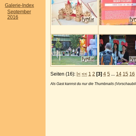
Galerie-Index
September
2016
Seiten (16):
|<
<<
1
2
[3]
4
5
...
14
15
16
Als Gast kannst du nur die Thumbnails (Vorschaubil