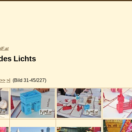
F.at
des Lichts
>>
>|
(Bild 31-45/227)