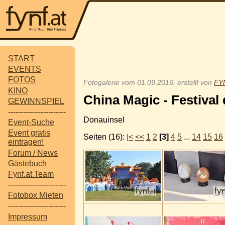
START
EVENTS
FOTOS
Fotogalerie vom 01.09.2016, erstellt von
FYN
KINO
China Magic - Festival 
GEWINNSPIEL
-----------------------
Donauinsel
Event-Suche
Event gratis
Seiten (16):
|<
<<
1
2
[3]
4
5
...
14
15
16
eintragen!
Forum / News
Gästebuch
Fynf.at Team
-----------------------
Fotobox Mieten
-----------------------
Impressum