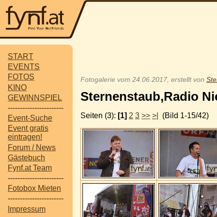
START
EVENTS
FOTOS
Fotogalerie vom 24.06.2017, erstellt von
St
KINO
Sternenstaub,Radio Ni
GEWINNSPIEL
-----------------------
Seiten (3):
[1]
2
3
>>
>|
(Bild 1-15/42)
Event-Suche
Event gratis
eintragen!
Forum / News
Gästebuch
Fynf.at Team
-----------------------
Fotobox Mieten
-----------------------
Impressum