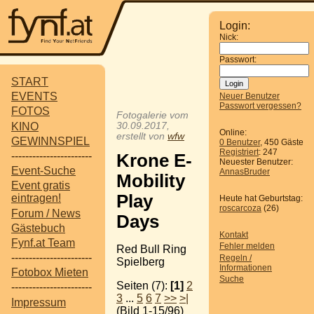
Login:
Nick:
Passwort:
START
EVENTS
Neuer Benutzer
Passwort vergessen?
FOTOS
Fotogalerie vom
KINO
30.09.2017,
Online:
erstellt von
wfw
GEWINNSPIEL
0 Benutzer
, 450 Gäste
Registriert
: 247
-----------------------
Krone E-
Neuester Benutzer:
Event-Suche
AnnasBruder
Mobility
Event gratis
Play
eintragen!
Heute hat Geburtstag:
roscarcoza
(26)
Forum / News
Days
Gästebuch
Kontakt
Fynf.at Team
Fehler melden
Red Bull Ring
-----------------------
Regeln /
Spielberg
Informationen
Fotobox Mieten
Suche
Seiten (7):
[1]
2
-----------------------
3
...
5
6
7
>>
>|
Impressum
(Bild 1-15/96)