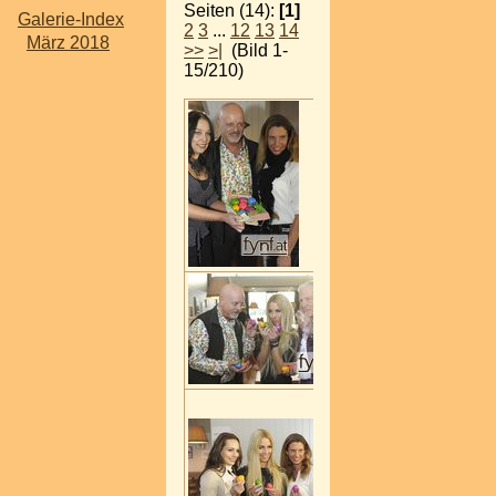
Seiten (14):
[1]
Galerie-Index
2
3
...
12
13
14
März 2018
>>
>|
(Bild 1-
15/210)