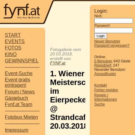
Login:
Nick:
Passwort:
START
EVENTS
Neuer Benutzer
Passwort vergessen?
FOTOS
Fotogalerie vom
KINO
20.03.2018,
Online:
erstellt von
GEWINNSPIEL
0 Benutzer
, 643 Gäste
FYNF.at
Registriert
: 247
-----------------------
Neuester Benutzer:
1. Wiener
Event-Suche
AnnasBruder
Event gratis
Meisterschaft
eintragen!
Kontakt
im
Fehler melden
Forum / News
Regeln /
Gästebuch
Eierpecken
Informationen
Fynf.at Team
Suche
@
-----------------------
Strandcafé
Fotobox Mieten
-----------------------
20.03.2018
Impressum