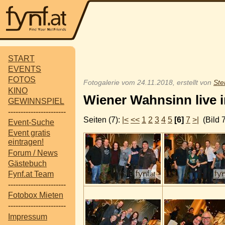
START
EVENTS
FOTOS
Fotogalerie vom 24.11.2018, erstellt von
Ste
KINO
Wiener Wahnsinn live i
GEWINNSPIEL
-----------------------
Seiten (7):
|<
<<
1
2
3
4
5
[6]
7
>|
(Bild 
Event-Suche
Event gratis
eintragen!
Forum / News
Gästebuch
Fynf.at Team
-----------------------
Fotobox Mieten
-----------------------
Impressum