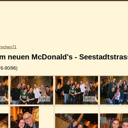
rnchen71
m neuen McDonald's - Seestadtstrass
76-90/96)