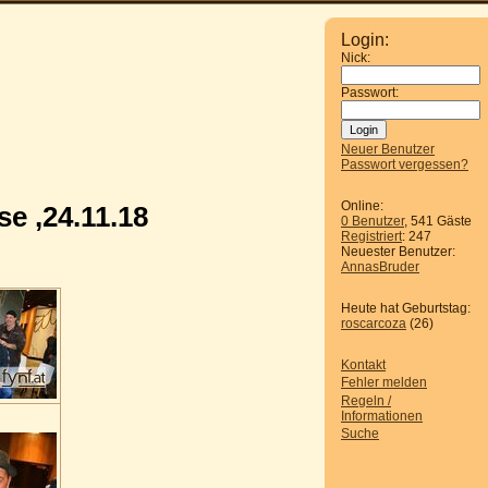
Login:
Nick:
Passwort:
Neuer Benutzer
Passwort vergessen?
Online:
e ,24.11.18
0 Benutzer
, 541 Gäste
Registriert
: 247
Neuester Benutzer:
AnnasBruder
Heute hat Geburtstag:
roscarcoza
(26)
Kontakt
Fehler melden
Regeln /
Informationen
Suche