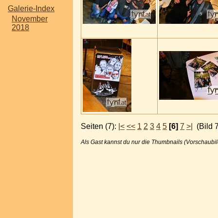
Galerie-Index
November
2018
Seiten (7):
|<
<<
1
2
3
4
5
[6]
7
>|
(Bild 
Als Gast kannst du nur die Thumbnails (Vorschaubil