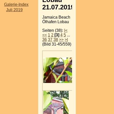
Galerie-Index
21.07.2019
Juli 2019
Jamaica Beach
Ölhafen Lobau
Seiten (38):
|<
<<
1
2
[3]
4
5
...
36
37
38
>>
>|
(Bild 31-45/559)