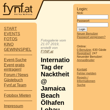
Login:
Nick:
Passwort:
START
EVENTS
Neuer Benutzer
Passwort vergessen?
FOTOS
Fotogalerie vom
KINO
21.07.2019,
Online:
erstellt von
GEWINNSPIEL
0 Benutzer
, 630 Gäste
FYNF.at
Registriert
: 247
-----------------------
Neuester Benutzer:
Internationaler
Event-Suche
AnnasBruder
Event gratis
Tag der
eintragen!
Kontakt
Nacktheit
Fehler melden
Forum / News
Regeln /
Gästebuch
@
Informationen
Fynf.at Team
Suche
Jamaica
-----------------------
Beach
Fotobox Mieten
-----------------------
Ölhafen
Impressum
Lobau