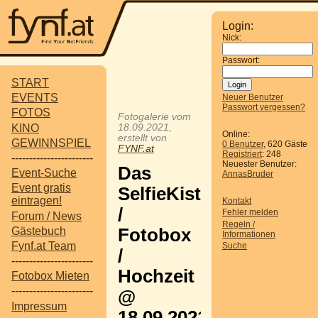
Login:
Nick:
Passwort:
START
EVENTS
Neuer Benutzer
Passwort vergessen?
FOTOS
Fotogalerie vom
KINO
18.09.2021,
Online:
erstellt von
GEWINNSPIEL
0 Benutzer
, 620 Gäste
FYNF.at
Registriert
: 248
-----------------------
Neuester Benutzer:
Das
Event-Suche
AnnasBruder
Event gratis
SelfieKistl
eintragen!
Kontakt
/
Fehler melden
Forum / News
Regeln /
Gästebuch
Fotobox
Informationen
Fynf.at Team
Suche
/
-----------------------
Hochzeit
Fotobox Mieten
-----------------------
@
Impressum
18.09.2021