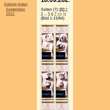
Galerie-Index
Seiten (7):
[1]
2
September
3
...
5
6
7
>>
>|
2021
(Bild 1-15/94)