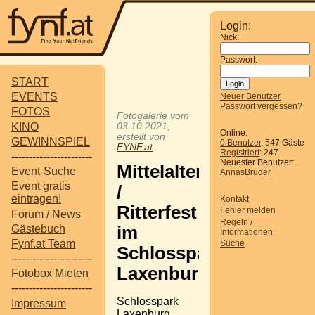
Login:
Nick:
Passwort:
START
EVENTS
Neuer Benutzer
Passwort vergessen?
FOTOS
Fotogalerie vom
KINO
03.10.2021,
Online:
erstellt von
GEWINNSPIEL
0 Benutzer
, 547 Gäste
FYNF.at
Registriert
: 247
-----------------------
Neuester Benutzer:
Mittelalterfest
Event-Suche
AnnasBruder
Event gratis
/
eintragen!
Kontakt
Ritterfest
Fehler melden
Forum / News
Regeln /
Gästebuch
im
Informationen
Fynf.at Team
Suche
Schlosspark
-----------------------
Laxenburg
Fotobox Mieten
-----------------------
Schlosspark
Impressum
Laxenburg