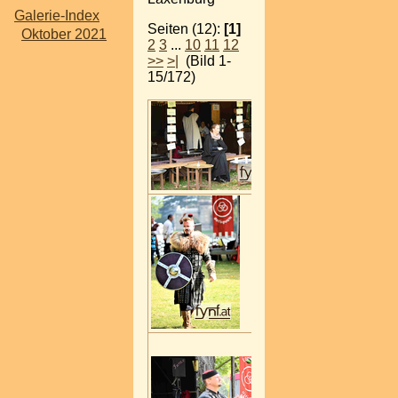
Galerie-Index
Seiten (12):
[1]
Oktober 2021
2
3
...
10
11
12
>>
>|
(Bild 1-
15/172)