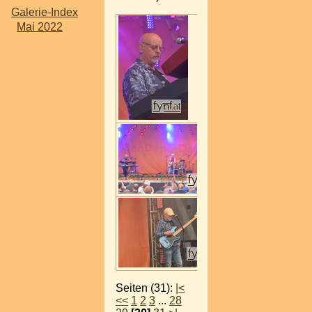
Galerie-Index
Mai 2022
Seiten (31):
|<
<<
1
2
3
...
28