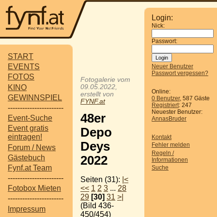
Login:
Nick:
Passwort:
START
EVENTS
Neuer Benutzer
Passwort vergessen?
FOTOS
Fotogalerie vom
KINO
09.05.2022,
Online:
erstellt von
GEWINNSPIEL
0 Benutzer
, 587 Gäste
FYNF.at
Registriert
: 247
-----------------------
Neuester Benutzer:
48er
Event-Suche
AnnasBruder
Event gratis
Depo
eintragen!
Kontakt
Deys
Fehler melden
Forum / News
Regeln /
Gästebuch
2022
Informationen
Fynf.at Team
Suche
-----------------------
Seiten (31):
|<
<<
1
2
3
...
28
Fotobox Mieten
29
[30]
31
>|
-----------------------
(Bild 436-
Impressum
450/454)