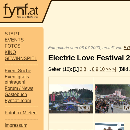
START
EVENTS
FOTOS
Fotogalerie vom 06.07.2023, erstellt von
FYN
KINO
Electric Love Festival 
GEWINNSPIEL
-----------------------
Seiten (10):
[1]
2
3
...
8
9
10
>>
>|
(Bild 
Event-Suche
Event gratis
eintragen!
Forum / News
Gästebuch
Fynf.at Team
-----------------------
Fotobox Mieten
-----------------------
Impressum