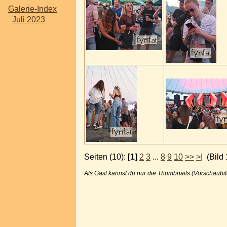
Galerie-Index
Juli 2023
Seiten (10):
[1]
2
3
...
8
9
10
>>
>|
(Bild 
Als Gast kannst du nur die Thumbnails (Vorschaubil