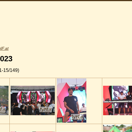
F.at
2023
1-15/149)