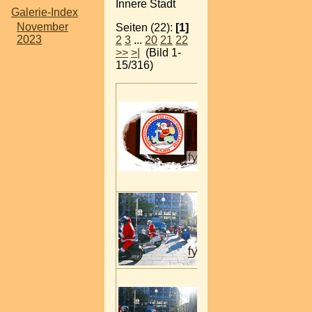
Innere Stadt
Galerie-Index
November
Seiten (22):
[1]
2023
2
3
...
20
21
22
>>
>|
(Bild 1-
15/316)