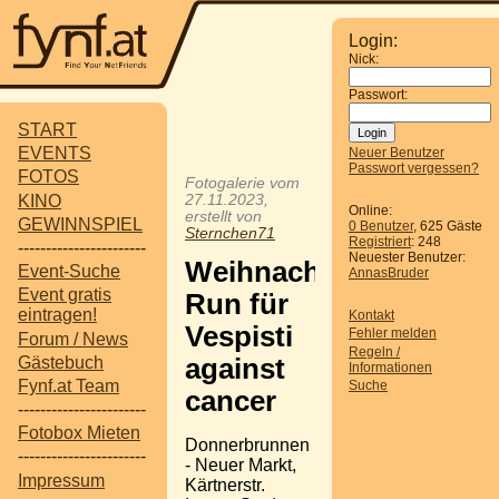
Login:
Nick:
Passwort:
START
EVENTS
Neuer Benutzer
Passwort vergessen?
FOTOS
Fotogalerie vom
KINO
27.11.2023,
Online:
erstellt von
GEWINNSPIEL
0 Benutzer
, 625 Gäste
Sternchen71
Registriert
: 248
-----------------------
Neuester Benutzer:
Weihnachtsmann
Event-Suche
AnnasBruder
Event gratis
Run für
eintragen!
Kontakt
Vespisti
Fehler melden
Forum / News
Regeln /
Gästebuch
against
Informationen
Fynf.at Team
Suche
cancer
-----------------------
Fotobox Mieten
Donnerbrunnen
-----------------------
- Neuer Markt,
Impressum
Kärtnerstr.