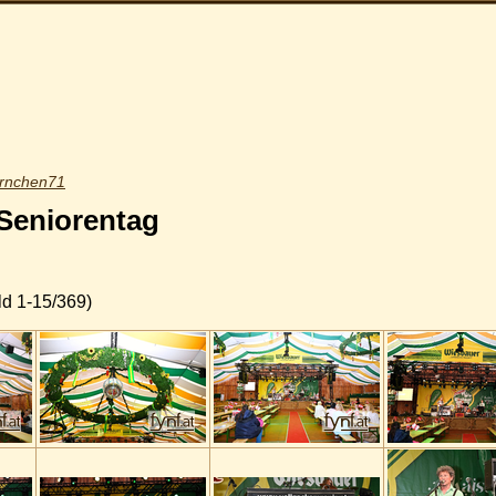
ernchen71
 Seniorentag
ld 1-15/369)