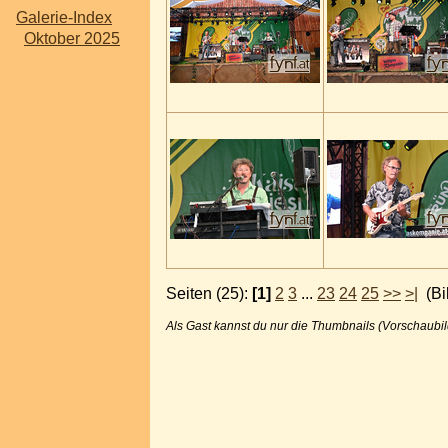
Galerie-Index
Oktober 2025
Seiten (25):
[1]
2
3
...
23
24
25
>>
>|
(Bi
Als Gast kannst du nur die Thumbnails (Vorschaubil