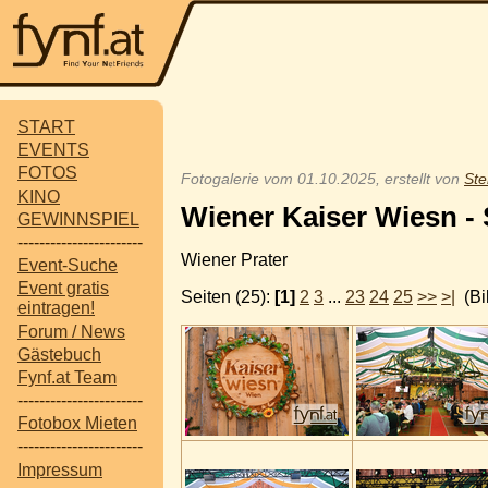
START
EVENTS
FOTOS
Fotogalerie vom 01.10.2025, erstellt von
St
KINO
Wiener Kaiser Wiesn -
GEWINNSPIEL
-----------------------
Wiener Prater
Event-Suche
Event gratis
Seiten (25):
[1]
2
3
...
23
24
25
>>
>|
(Bi
eintragen!
Forum / News
Gästebuch
Fynf.at Team
-----------------------
Fotobox Mieten
-----------------------
Impressum