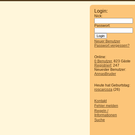
Login:
Nick:
Passwort:
Neuer Benutzer
Passwort vergessen?
Online:
0 Benutzer
, 823 Gäste
Registriert
: 247
Neuester Benutzer:
AnnasBruder
Heute hat Geburtstag:
roscarcoza
(26)
Kontakt
Fehler melden
Regeln /
Informationen
Suche