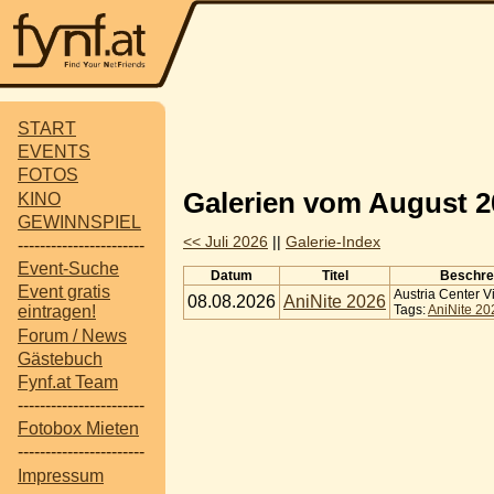
START
EVENTS
FOTOS
Galerien vom August 2
KINO
GEWINNSPIEL
<< Juli 2026
||
Galerie-Index
-----------------------
Event-Suche
Datum
Titel
Beschre
Event gratis
Austria Center 
08.08.2026
AniNite 2026
Tags:
AniNite 20
eintragen!
Forum / News
Gästebuch
Fynf.at Team
-----------------------
Fotobox Mieten
-----------------------
Impressum