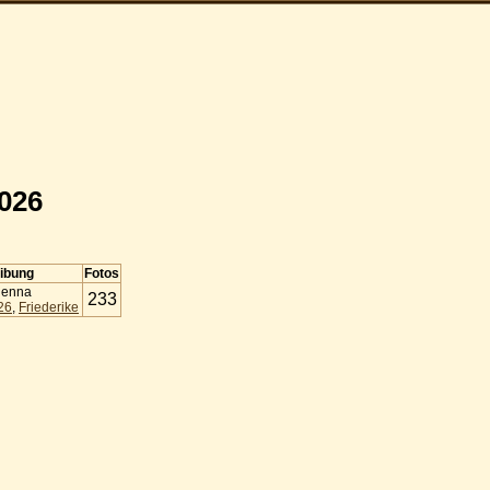
026
ibung
Fotos
Vienna
233
26
,
Friederike