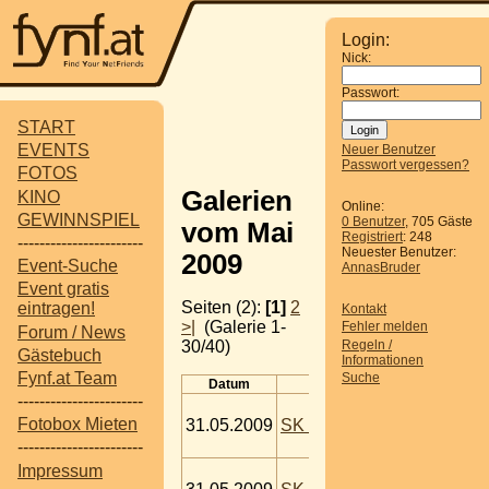
Login:
Nick:
Passwort:
START
EVENTS
Neuer Benutzer
Passwort vergessen?
FOTOS
Galerien
KINO
Online:
GEWINNSPIEL
0 Benutzer
, 705 Gäste
vom Mai
Registriert
: 248
-----------------------
Neuester Benutzer:
2009
Event-Suche
AnnasBruder
Event gratis
Seiten (2):
[1]
2
eintragen!
Kontakt
>|
(Galerie 1-
Fehler melden
Forum / News
Regeln /
30/40)
Gästebuch
Informationen
Fynf.at Team
Suche
Datum
Titel
-----------------------
Tagesausflug
Impressione
Fotobox Mieten
31.05.2009
SK - Bratislava
Tags:
Bratis
-----------------------
Slowakei
Tagesausflug
Impressum
Impressione