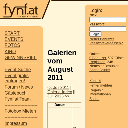
Login:
Nick:
Passwort:
START
EVENTS
Neuer Benutzer
Passwort vergessen?
FOTOS
Galerien
KINO
Online:
GEWINNSPIEL
0 Benutzer
, 597 Gäste
vom
Registriert
: 248
-----------------------
Neuester Benutzer:
August
Event-Suche
AnnasBruder
Event gratis
2011
eintragen!
Kontakt
Fehler melden
Forum / News
<< Juli 2011
||
Regeln /
Galerie-Index
||
Gästebuch
Informationen
Juli 2026 >>
Fynf.at Team
Suche
-----------------------
Datum
Titel
Bes
Leader
Fotobox Mieten
weinvier
-----------------------
Donau
Werftb
Impressum
Korneu