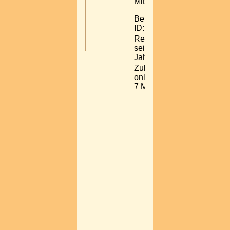
Mitglied
Benutzer-
ID: 33870
Registriert:
seit 13
Jahren
Zuletzt
online: vor
7 Monaten