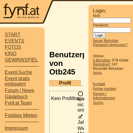
Login:
Nick:
Passwort:
START
EVENTS
Neuer Benutzer
Passwort vergessen?
FOTOS
Benutzerprofil
KINO
Online:
GEWINNSPIEL
0 Benutzer
, 578 Gäste
von
Registriert
: 247
-----------------------
Neuester Benutzer:
Otb245
Event-Suche
Anna
Event gratis
Profil
eintragen!
Kontakt
Fehler melden
Forum / News
Otb245
Regeln /
Gästebuch
Kein Profilfoto verfügbar
Informationen
ist derzeit
Fynf.at Team
Suche
nicht
-----------------------
online.
Fotobox Mieten
48
-----------------------
Jahre alt
Impressum
Wiener