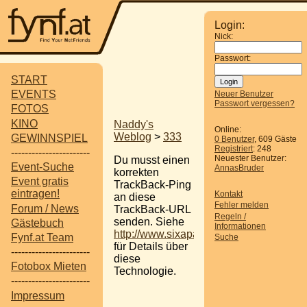
Login:
Nick:
Passwort:
START
EVENTS
Neuer Benutzer
Passwort vergessen?
FOTOS
KINO
Naddy's
Online:
Weblog
>
333
GEWINNSPIEL
0 Benutzer
, 609 Gäste
Registriert
: 248
-----------------------
Neuester Benutzer:
Du musst einen
Event-Suche
AnnasBruder
korrekten
Event gratis
TrackBack-Ping
eintragen!
Kontakt
an diese
Fehler melden
Forum / News
TrackBack-URL
Regeln /
senden. Siehe
Gästebuch
Informationen
http://www.sixapart.com/pronet/docs/tr
Fynf.at Team
Suche
für Details über
-----------------------
diese
Fotobox Mieten
Technologie.
-----------------------
Impressum