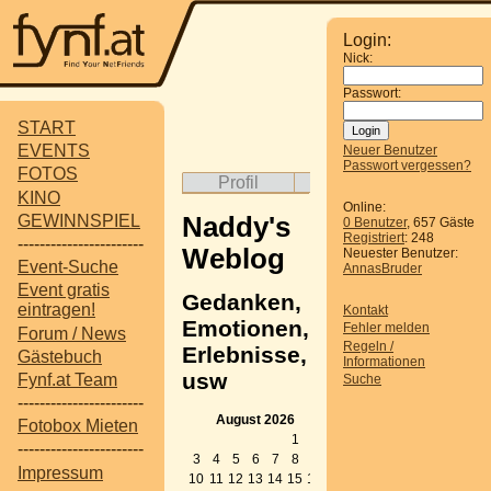
Login:
Nick:
Passwort:
START
EVENTS
Neuer Benutzer
Passwort vergessen?
FOTOS
Profil
Album
Gäst
KINO
Online:
GEWINNSPIEL
Naddy's
0 Benutzer
, 657 Gäste
Registriert
: 248
-----------------------
Weblog
Neuester Benutzer:
Event-Suche
AnnasBruder
Event gratis
Gedanken,
eintragen!
Kontakt
Emotionen,
Fehler melden
Forum / News
Regeln /
Erlebnisse,
Gästebuch
Informationen
usw
Fynf.at Team
Suche
-----------------------
Zeige die
A
August 2026
Fotobox Mieten
letzten
M
1
2
-----------------------
Beiträge auf
2
3
4
5
6
7
8
9
Impressum
Deutsch an.
Ap
10
11
12
13
14
15
16