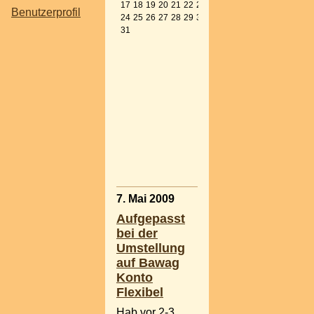
Zurück zu
2
17
18
19
20
21
22
23
Benutzerprofil
allen
M
24
25
26
27
28
29
30
aktuellen
2
31
Beiträgen
we
Populäre
Tags
:
Naddy
,
Gerli
,
Fotografieren
,
Sing Your
Song
,
aLeXa
Verwendete
Sprachen:
Deutsch
7. Mai 2009
Aufgepasst
bei der
Umstellung
auf Bawag
Konto
Flexibel
Hab vor 2-3