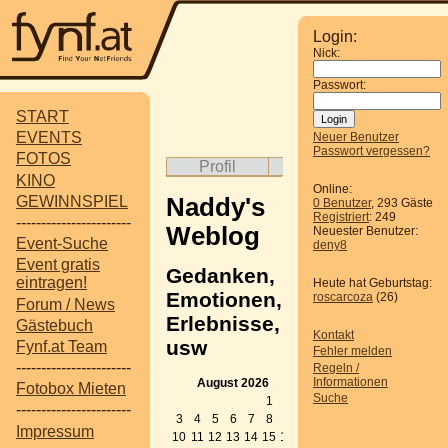
Login:
Nick:
Passwort:
START
EVENTS
Neuer Benutzer
Passwort vergessen?
FOTOS
Profil
Album
Gäst
KINO
Online:
GEWINNSPIEL
Naddy's
0 Benutzer
, 293 Gäste
Registriert
: 249
-----------------------
Weblog
Neuester Benutzer:
Event-Suche
deny8
Event gratis
Gedanken,
eintragen!
Heute hat Geburtstag:
Emotionen,
roscarcoza
(26)
Forum / News
Erlebnisse,
Gästebuch
Kontakt
usw
Fynf.at Team
Fehler melden
-----------------------
Regeln /
Zeige die
Informationen
August 2026
Fotobox Mieten
Suche
letzten Beiträge
1
2
-----------------------
mit "Billiger"
3
4
5
6
7
8
9
Impressum
gekennzeichnet
10
11
12
13
14
15
16