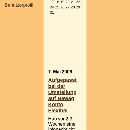
an.
Zurück zu
17
18
19
20
21
22
23
Benutzerprofil
allen aktuellen
24
25
26
27
28
29
30
Beiträgen
31
Populäre Tags
:
Naddy
,
Gerli
,
Fotografieren
,
Sing Your
Song
,
aLeXa
Verwendete
Sprachen:
Deutsch
7. Mai 2009
Aufgepasst
bei der
Umstellung
auf Bawag
Konto
Flexibel
Hab vor 2-3
Wochen eine
Infonachricht