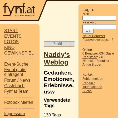
Login:
Nick:
Passwort:
START
EVENTS
Neuer Benutzer
Passwort vergessen?
FOTOS
Profil
Album
Gäst
KINO
Online:
GEWINNSPIEL
Naddy's
0 Benutzer
, 634 Gäste
Registriert
: 248
-----------------------
Weblog
Neuester Benutzer:
Event-Suche
AnnasBruder
Event gratis
Gedanken,
eintragen!
Kontakt
Emotionen,
Fehler melden
Forum / News
Regeln /
Erlebnisse,
Gästebuch
Informationen
usw
Fynf.at Team
Suche
-----------------------
Verwendete
Fotobox Mieten
Tags
-----------------------
Impressum
139 Tags