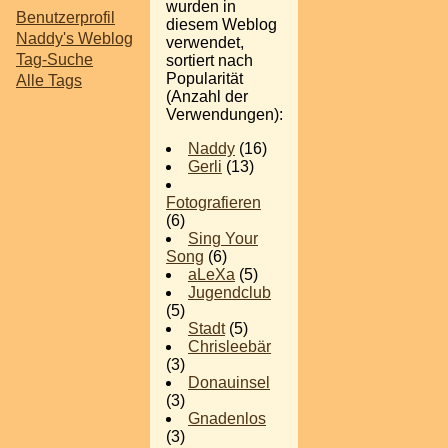
wurden in
Benutzerprofil
diesem Weblog
Naddy's Weblog
verwendet,
Tag-Suche
sortiert nach
Popularität
Alle Tags
(Anzahl der
Verwendungen):
Naddy
(16)
Gerli
(13)
Fotografieren
(6)
Sing Your
Song
(6)
aLeXa
(5)
Jugendclub
(5)
Stadt
(5)
Chrisleebär
(3)
Donauinsel
(3)
Gnadenlos
(3)