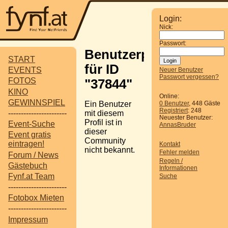
Login:
Nick:
Passwort:
Benutzerprofil
START
für ID
EVENTS
Neuer Benutzer
Passwort vergessen?
FOTOS
"37844"
KINO
Online:
GEWINNSPIEL
Ein Benutzer
0 Benutzer
, 448 Gäste
Registriert
: 248
-----------------------
mit diesem
Neuester Benutzer:
Profil ist in
Event-Suche
AnnasBruder
dieser
Event gratis
Community
eintragen!
Kontakt
nicht bekannt.
Fehler melden
Forum / News
Regeln /
Gästebuch
Informationen
Fynf.at Team
Suche
-----------------------
Fotobox Mieten
-----------------------
Impressum