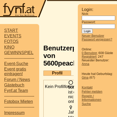
Login:
Nick:
Passwort:
START
EVENTS
Neuer Benutzer
Passwort vergessen?
FOTOS
Benutzerprofil
KINO
Online:
GEWINNSPIEL
0 Benutzer
, 608 Gäste
von
Registriert
: 247
-----------------------
Neuester Benutzer:
5600peach
Event-Suche
Anna
Event gratis
Profil
eintragen!
Heute hat Geburtstag:
Gina
(67)
Forum / News
Gästebuch
Kein Profilfoto verfügbar
5600peach
Kontakt
Fynf.at Team
ist derzeit
Fehler melden
-----------------------
Regeln /
nicht
Informationen
online.
Fotobox Mieten
Suche
-----------------------
27
Jahre alt
Impressum