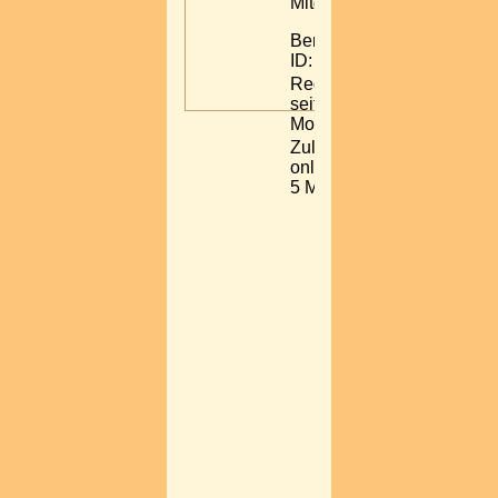
Mitglied
Benutzer-
ID: 37993
Registriert:
seit 5
Monaten
Zuletzt
online: vor
5 Monaten