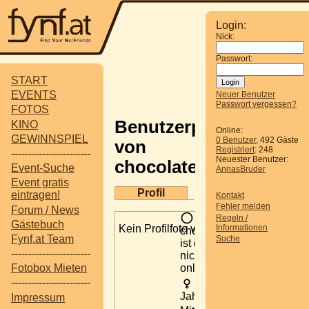
Login:
Nick:
Passwort:
START
EVENTS
Neuer Benutzer
Passwort vergessen?
FOTOS
Benutzerprofil
KINO
Online:
GEWINNSPIEL
0 Benutzer
, 492 Gäste
von
Registriert
: 248
-----------------------
Neuester Benutzer:
chocolateroch
Event-Suche
AnnasBruder
Event gratis
Profil
eintragen!
Kontakt
Fehler melden
Forum / News
Regeln /
Gästebuch
Kein Profilfoto verfügbar
Informationen
chocolateroch
Fynf.at Team
Suche
ist derzeit
-----------------------
nicht
online.
Fotobox Mieten
-----------------------
27
Jahre alt
Impressum