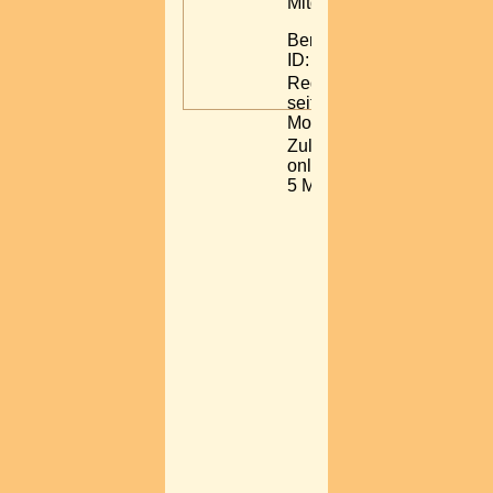
Mitglied
Benutzer-
ID: 37994
Registriert:
seit 5
Monaten
Zuletzt
online: vor
5 Monaten