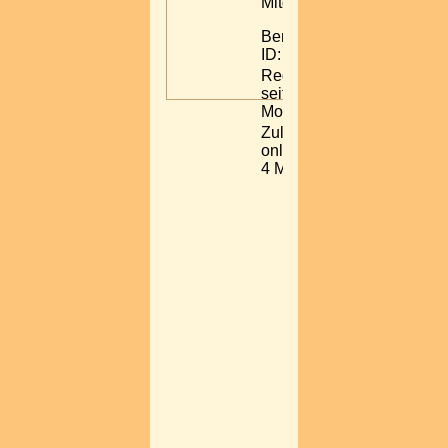
Mitglied
Benutzer-
ID: 38013
Registriert:
seit 4
Monaten
Zuletzt
online: vor
4 Monaten