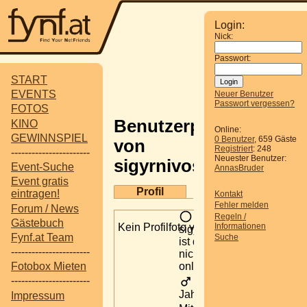
Login:
Nick:
Passwort:
START
EVENTS
Neuer Benutzer
Passwort vergessen?
FOTOS
Benutzerprofil
KINO
Online:
GEWINNSPIEL
0 Benutzer
, 659 Gäste
von
Registriert
: 248
-----------------------
Neuester Benutzer:
sigyrnivosigyrn
Event-Suche
AnnasBruder
Event gratis
Profil
eintragen!
Kontakt
Fehler melden
Forum / News
Regeln /
Gästebuch
Kein Profilfoto verfügbar
Informationen
sigyrnivosigyrn
Fynf.at Team
Suche
ist derzeit
-----------------------
nicht
online.
Fotobox Mieten
-----------------------
37
Jahre alt
Impressum