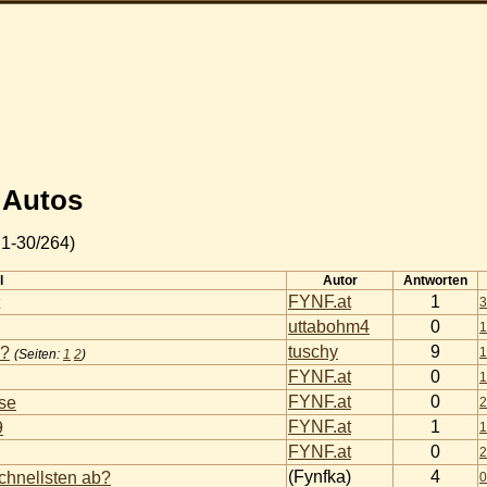
& Autos
1-30/264)
l
Autor
Antworten
FYNF.at
1
3
uttabohm4
0
1
tuschy
9
n?
1
(Seiten:
1
2
)
FYNF.at
0
1
FYNF.at
0
use
2
FYNF.at
1
9
1
FYNF.at
0
2
(Fynfka)
4
chnellsten ab?
0