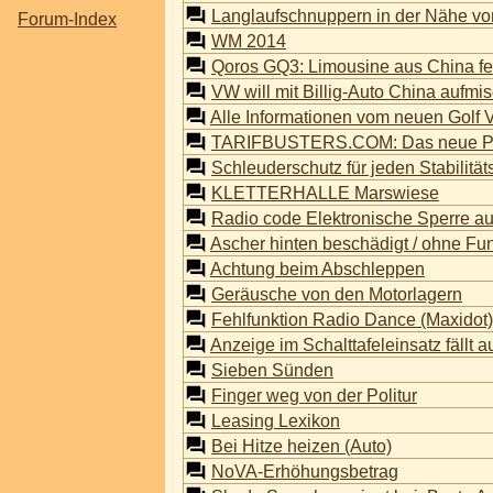
Langlaufschnuppern in der Nähe v
Forum-Index
WM 2014
Qoros GQ3: Limousine aus China fei
VW will mit Billig-Auto China aufmi
Alle Informationen vom neuen Golf V
TARIFBUSTERS.COM: Das neue Por
Schleuderschutz für jeden Stabilit
KLETTERHALLE Marswiese
Radio code Elektronische Sperre a
Ascher hinten beschädigt / ohne Fu
Achtung beim Abschleppen
Geräusche von den Motorlagern
Fehlfunktion Radio Dance (Maxidot)
Anzeige im Schalttafeleinsatz fällt a
Sieben Sünden
Finger weg von der Politur
Leasing Lexikon
Bei Hitze heizen (Auto)
NoVA-Erhöhungsbetrag