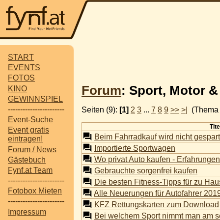
START
EVENTS
FOTOS
Forum
: Sport, Motor 
KINO
GEWINNSPIEL
-----------------------
Seiten (9):
[1]
2
3
...
7
8
9
>>
>|
(Thema 
Event-Suche
Tite
Event gratis
Beim Fahrradkauf wird nicht gespart
eintragen!
Importierte Sportwagen
Forum / News
Wo privat Auto kaufen - Erfahrunge
Gästebuch
Fynf.at Team
Gebrauchte sorgenfrei kaufen
-----------------------
Die besten Fitness-Tipps für zu Ha
Fotobox Mieten
Alle Neuerungen für Autofahrer 201
-----------------------
KFZ Rettungskarten zum Download
Impressum
Bei welchem Sport nimmt man am s