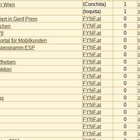
(Conchita)
1
on Wien
2
(loquita)
1
3
FYNF.at
0
ert in Genf Prem
0
FYNF.at
0
schen
0
FYNF.at
0
II
0
FYNF.at
0
tal für Mobilkunden
0
FYNF.at
0
ätsprogramm ESP
0
FYNF.at
0
2
FYNF.at
0
ufheben
1
FYNF.at
0
nktion
0
FYNF.at
0
3
FYNF.at
0
2
FYNF.at
0
2
FYNF.at
0
us
2
FYNF.at
0
1
FYNF.at
0
1
FYNF.at
0
3
FYNF.at
0
3
FYNF.at
0
1