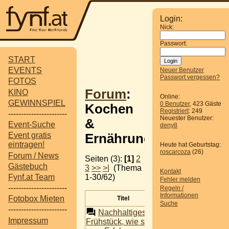
Login:
Nick:
Passwort:
START
EVENTS
Neuer Benutzer
Passwort vergessen?
FOTOS
Forum
:
KINO
Online:
GEWINNSPIEL
0 Benutzer
, 423 Gäste
Kochen
Registriert
: 249
-----------------------
Neuester Benutzer:
&
Event-Suche
deny8
Event gratis
Ernährung
eintragen!
Heute hat Geburtstag:
roscarcoza
(26)
Forum / News
Seiten (3):
[1]
2
Gästebuch
3
>>
>|
(Thema
Kontakt
1-30/62)
Fynf.at Team
Fehler melden
-----------------------
Regeln /
Informationen
Fotobox Mieten
Titel
Autor
A
Suche
-----------------------
Nachhaltiges
Impressum
Frühstück, wie sind
pisolo