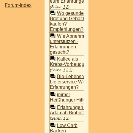
eure Erfahrungen?
Forum-Index
(Seiten:
1
2
)
Wo gesundes
Brot und Gebäck
tuschy
kaufen?
Empfehlungen?
Wie Abnehmen
unterstützen -
tuschy
Erfahrungen
gesucht?
Kaffee als
BobbyEmperor
Krebs-Vorbeugung?
(Seiten:
1
2
3
)
Bio-Lebensmittel
(schlauwiedu)
Lieferservice Wien,
Erfahrungen?
immer
(Vanessayt)
Heißhunger Hilfe!
Erfahrungen mit
tuschy
Adamah Biohof?
(Seiten:
1
2
)
Low Carb
tuschy
Backen